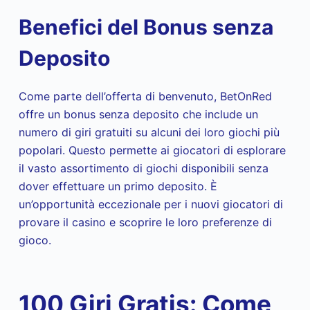
Benefici del Bonus senza
Deposito
Come parte dell’offerta di benvenuto, BetOnRed
offre un bonus senza deposito che include un
numero di giri gratuiti su alcuni dei loro giochi più
popolari. Questo permette ai giocatori di esplorare
il vasto assortimento di giochi disponibili senza
dover effettuare un primo deposito. È
un’opportunità eccezionale per i nuovi giocatori di
provare il casino e scoprire le loro preferenze di
gioco.
100 Giri Gratis: Come