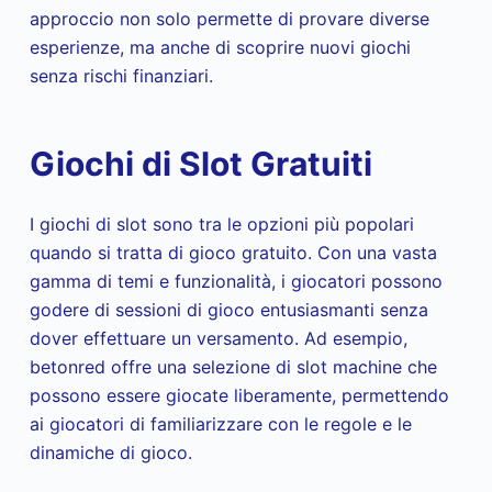
approccio non solo permette di provare diverse
esperienze, ma anche di scoprire nuovi giochi
senza rischi finanziari.
Giochi di Slot Gratuiti
I giochi di slot sono tra le opzioni più popolari
quando si tratta di gioco gratuito. Con una vasta
gamma di temi e funzionalità, i giocatori possono
godere di sessioni di gioco entusiasmanti senza
dover effettuare un versamento. Ad esempio,
betonred offre una selezione di slot machine che
possono essere giocate liberamente, permettendo
ai giocatori di familiarizzare con le regole e le
dinamiche di gioco.