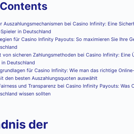
 Contents
r Auszahlungsmechanismen bei Casino Infinity: Eine Sicherh
Spieler in Deutschland
tegien für Casino Infinity Payouts: So maximieren Sie Ihre 
tschland
t von sicheren Zahlungsmethoden bei Casino Infinity: Eine Ü
 in Deutschland
rundlagen für Casino Infinity: Wie man das richtige Online
it den besten Auszahlungsquoten auswählt
Fairness und Transparenz bei Casino Infinity Payouts: Was 
tschland wissen sollten
dnis der