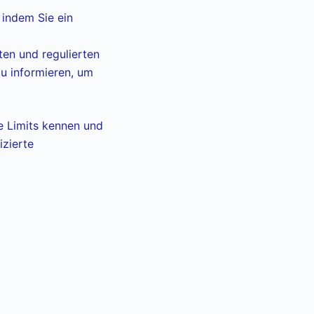
 indem Sie ein
ten und regulierten
u informieren, um
e Limits kennen und
izierte