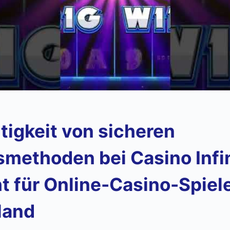
tigkeit von sicheren
methoden bei Casino Infin
t für Online-Casino-Spiele
land