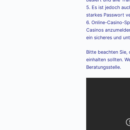
5. Es ist jedoch auc
starkes Passwort ve
6. Online-Casino-Sp
Casinos anzumelden
ein sicheres und un
Bitte beachten Sie,
einhalten sollten. W
Beratungsstelle.