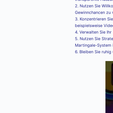
2. Nutzen Sie Will
Gewinnchancen zu v
3. Konzentrieren Si
beispielsweise Vide
4. Verwalten Sie Ih
5. Nutzen Sie Strat
Martingale-System 
6. Bleiben Sie ruhig