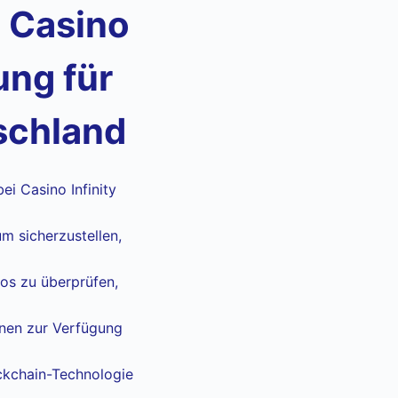
 Casino
ung für
schland
i Casino Infinity
um sicherzustellen,
os zu überprüfen,
onen zur Verfügung
lockchain-Technologie