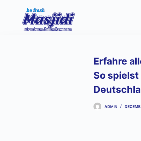
S
k
i
p
t
o
c
Erfahre al
o
So spielst
n
t
Deutschl
e
n
t
ADMIN
DECEMBE