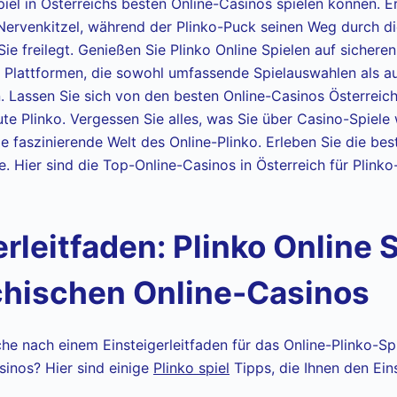
iel in Österreichs besten Online-Casinos spielen können. Er
ervenkitzel, während der Plinko-Puck seinen Weg durch d
 Sie freilegt. Genießen Sie Plinko Online Spielen auf sichere
 Plattformen, die sowohl umfassende Spielauswahlen als a
. Lassen Sie sich von den besten Online-Casinos Österreic
ute Plinko. Vergessen Sie alles, was Sie über Casino-Spiele
ie faszinierende Welt des Online-Plinko. Erleben Sie die be
. Hier sind die Top-Online-Casinos in Österreich für Plinko
rleitfaden: Plinko Online S
chischen Online-Casinos
he nach einem Einsteigerleitfaden für das Online-Plinko-Spi
sinos? Hier sind einige
Plinko spiel
Tipps, die Ihnen den Eins