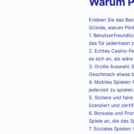
Warum Pl
Erleben Sie das Best
Gründe, warum Plink
1. Benutzerfreundlic
das für jedermann z
2. Echtes Casino-Fe
es sich an, als wäre
3. Große Auswahl: Es
Geschmack etwas b
4. Mobiles Spielen: 
jederzeit zu spielen.
5. Sichere und fair
lizenziert und zertif
6. Bonusse und Prom
Spiele an, die das 
7. Soziales Spielen: