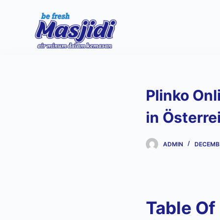
S
k
i
p
t
o
c
Plinko Onl
o
in Österre
n
t
e
ADMIN
DECEMBE
n
t
Table Of