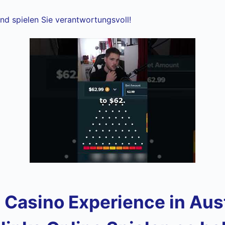
nd spielen Sie verantwortungsvoll!
 Casino Experience in Aust