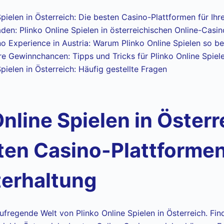
Spielen in Österreich: Die besten Casino-Plattformen für Ihr
faden: Plinko Online Spielen in österreichischen Online-Casi
o Experience in Austria: Warum Plinko Online Spielen so bel
re Gewinnchancen: Tipps und Tricks für Plinko Online Spiele
Spielen in Österreich: Häufig gestellte Fragen
Online Spielen in Österr
ten Casino-Plattformen
terhaltung
ufregende Welt von Plinko Online Spielen in Österreich. Fin