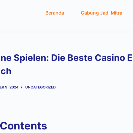
Beranda
Gabung Jadi Mitra
ine Spielen: Die Beste Casino 
ich
R 9, 2024
UNCATEGORIZED
 Contents