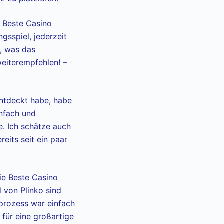
e Beste Casino
ngsspiel, jederzeit
n, was das
weiterempfehlen! –
entdeckt habe, habe
infach und
e. Ich schätze auch
reits seit ein paar
Die Beste Casino
d von Plinko sind
prozess war einfach
 für eine großartige