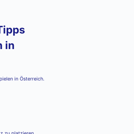
Tipps
 in
ielen in Österreich.
z zu platzieren.