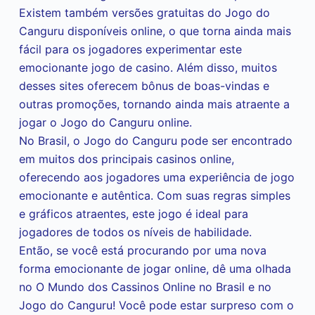
Existem também versões gratuitas do Jogo do
Canguru disponíveis online, o que torna ainda mais
fácil para os jogadores experimentar este
emocionante jogo de casino. Além disso, muitos
desses sites oferecem bônus de boas-vindas e
outras promoções, tornando ainda mais atraente a
jogar o Jogo do Canguru online.
No Brasil, o Jogo do Canguru pode ser encontrado
em muitos dos principais casinos online,
oferecendo aos jogadores uma experiência de jogo
emocionante e autêntica. Com suas regras simples
e gráficos atraentes, este jogo é ideal para
jogadores de todos os níveis de habilidade.
Então, se você está procurando por uma nova
forma emocionante de jogar online, dê uma olhada
no O Mundo dos Cassinos Online no Brasil e no
Jogo do Canguru! Você pode estar surpreso com o