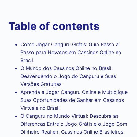
Table of contents
Como Jogar Canguru Grátis: Guia Passo a
Passo para Novatos em Cassinos Online no
Brasil
O Mundo dos Cassinos Online no Brasil:
Desvendando o Jogo do Canguru e Suas
Versões Gratuitas
Aprenda a Jogar Canguru Online e Multiplique
Suas Oportunidades de Ganhar em Cassinos
Virtuals no Brasil
O Canguru no Mundo Virtual: Descubra as
Diferenças Entre o Jogo Grátis e o Jogo Com
Dinheiro Real em Cassinos Online Brasileiros