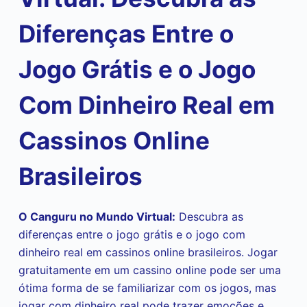
Diferenças Entre o
Jogo Grátis e o Jogo
Com Dinheiro Real em
Cassinos Online
Brasileiros
O Canguru no Mundo Virtual:
Descubra as
diferenças entre o jogo grátis e o jogo com
dinheiro real em cassinos online brasileiros. Jogar
gratuitamente em um cassino online pode ser uma
ótima forma de se familiarizar com os jogos, mas
jogar com dinheiro real pode trazer emoções e