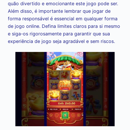
quão divertido e emocionante este jogo pode ser.
Além disso, é importante lembrar que jogar de
forma responsável é essencial em qualquer forma
de jogo online. Defina limites claros para si mesmo
e siga-os rigorosamente para garantir que sua
experiência de jogo seja agradável e sem riscos.