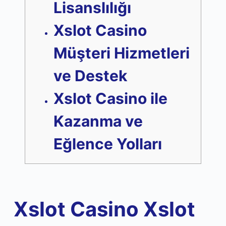
Lisanslılığı
Xslot Casino
Müşteri Hizmetleri
ve Destek
Xslot Casino ile
Kazanma ve
Eğlence Yolları
Xslot Casino Xslot