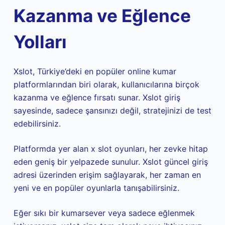
Kazanma ve Eğlence
Yolları
Xslot, Türkiye’deki en popüler online kumar
platformlarından biri olarak, kullanıcılarına birçok
kazanma ve eğlence fırsatı sunar. Xslot giriş
sayesinde, sadece şansınızı değil, stratejinizi de test
edebilirsiniz.
Platformda yer alan x slot oyunları, her zevke hitap
eden geniş bir yelpazede sunulur. Xslot güncel giriş
adresi üzerinden erişim sağlayarak, her zaman en
yeni ve en popüler oyunlarla tanışabilirsiniz.
Eğer sıkı bir kumarsever veya sadece eğlenmek