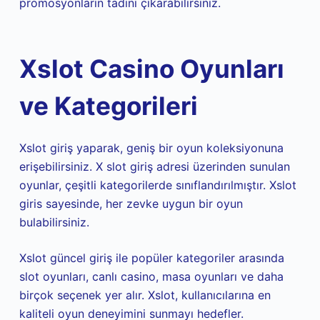
promosyonların tadını çıkarabilirsiniz.
Xslot Casino Oyunları
ve Kategorileri
Xslot giriş yaparak, geniş bir oyun koleksiyonuna
erişebilirsiniz. X slot giriş adresi üzerinden sunulan
oyunlar, çeşitli kategorilerde sınıflandırılmıştır. Xslot
giris sayesinde, her zevke uygun bir oyun
bulabilirsiniz.
Xslot güncel giriş ile popüler kategoriler arasında
slot oyunları, canlı casino, masa oyunları ve daha
birçok seçenek yer alır. Xslot, kullanıcılarına en
kaliteli oyun deneyimini sunmayı hedefler.