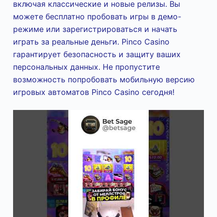
включая классические и новые релизы. Вы
можете бесплатно пробовать игры в демо-
режиме или зарегистрироваться и начать
играть за реальные деньги. Pinco Casino
гарантирует безопасность и защиту ваших
персональных данных. Не пропустите
возможность попробовать мобильную версию
игровых автоматов Pinco Casino сегодня!