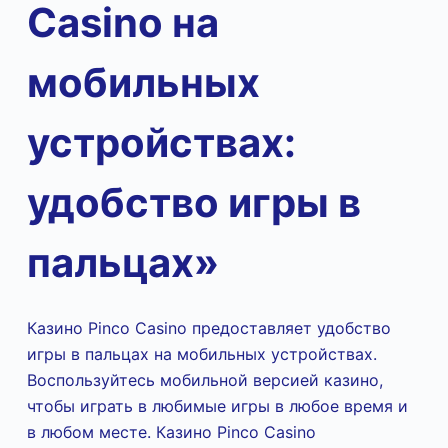
Casino на
мобильных
устройствах:
удобство игры в
пальцах»
Казино Pinco Casino предоставляет удобство
игры в пальцах на мобильных устройствах.
Воспользуйтесь мобильной версией казино,
чтобы играть в любимые игры в любое время и
в любом месте. Казино Pinco Casino