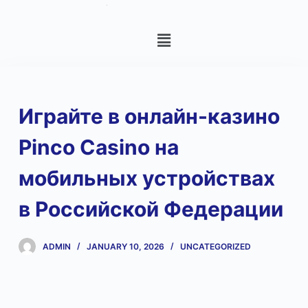
S
k
i
p
t
o
Играйте в онлайн-казино
c
o
Pinco Casino на
n
мобильных устройствах
t
e
в Российской Федерации
n
t
ADMIN
JANUARY 10, 2026
UNCATEGORIZED