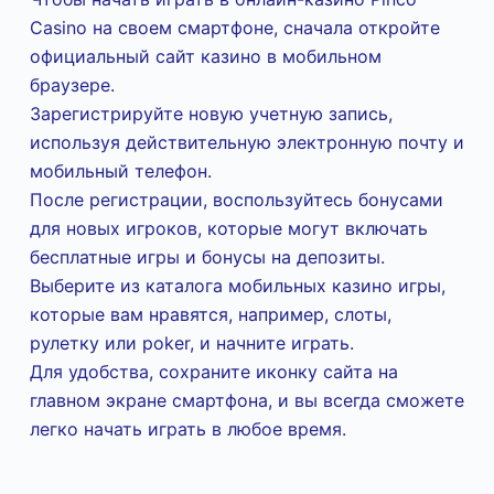
Casino на своем смартфоне, сначала откройте
официальный сайт казино в мобильном
браузере.
Зарегистрируйте новую учетную запись,
используя действительную электронную почту и
мобильный телефон.
После регистрации, воспользуйтесь бонусами
для новых игроков, которые могут включать
бесплатные игры и бонусы на депозиты.
Выберите из каталога мобильных казино игры,
которые вам нравятся, например, слоты,
рулетку или poker, и начните играть.
Для удобства, сохраните иконку сайта на
главном экране смартфона, и вы всегда сможете
легко начать играть в любое время.