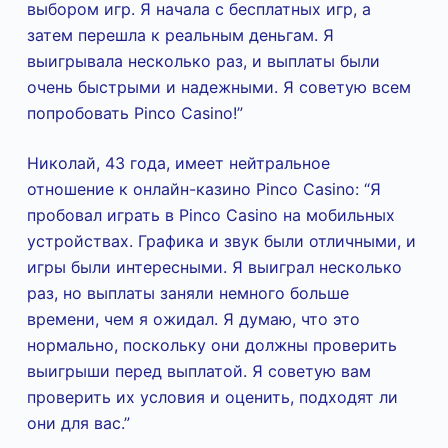
выбором игр. Я начала с бесплатных игр, а
затем перешла к реальным деньгам. Я
выигрывала несколько раз, и выплаты были
очень быстрыми и надежными. Я советую всем
попробовать Pinco Casino!”
Николай, 43 года, имеет нейтральное
отношение к онлайн-казино Pinco Casino: “Я
пробовал играть в Pinco Casino на мобильных
устройствах. Графика и звук были отличными, и
игры были интересными. Я выиграл несколько
раз, но выплаты заняли немного больше
времени, чем я ожидал. Я думаю, что это
нормально, поскольку они должны проверить
выигрыши перед выплатой. Я советую вам
проверить их условия и оценить, подходят ли
они для вас.”