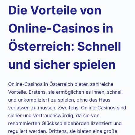
Die Vorteile von
Online-Casinos in
Österreich: Schnell
und sicher spielen
Online-Casinos in Österreich bieten zahlreiche
Vorteile. Erstens, sie ermöglichen es Ihnen, schnell
und unkompliziert zu spielen, ohne das Haus
verlassen zu müssen. Zweitens, Online-Casinos sind
sicher und vertrauenswürdig, da sie von
renommierten Glücksspielbehörden lizenziert und
reguliert werden. Drittens, sie bieten eine große