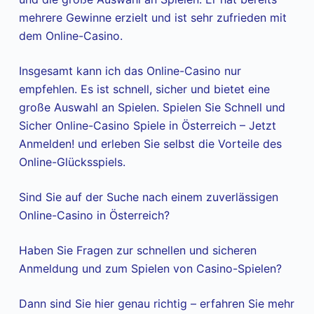
mehrere Gewinne erzielt und ist sehr zufrieden mit
dem Online-Casino.
Insgesamt kann ich das Online-Casino nur
empfehlen. Es ist schnell, sicher und bietet eine
große Auswahl an Spielen. Spielen Sie Schnell und
Sicher Online-Casino Spiele in Österreich – Jetzt
Anmelden! und erleben Sie selbst die Vorteile des
Online-Glücksspiels.
Sind Sie auf der Suche nach einem zuverlässigen
Online-Casino in Österreich?
Haben Sie Fragen zur schnellen und sicheren
Anmeldung und zum Spielen von Casino-Spielen?
Dann sind Sie hier genau richtig – erfahren Sie mehr