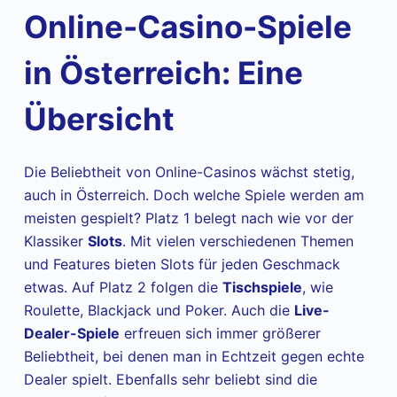
Online-Casino-Spiele
in Österreich: Eine
Übersicht
Die Beliebtheit von Online-Casinos wächst stetig,
auch in Österreich. Doch welche Spiele werden am
meisten gespielt? Platz 1 belegt nach wie vor der
Klassiker
Slots
. Mit vielen verschiedenen Themen
und Features bieten Slots für jeden Geschmack
etwas. Auf Platz 2 folgen die
Tischspiele
, wie
Roulette, Blackjack und Poker. Auch die
Live-
Dealer-Spiele
erfreuen sich immer größerer
Beliebtheit, bei denen man in Echtzeit gegen echte
Dealer spielt. Ebenfalls sehr beliebt sind die