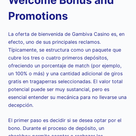
Welcome Bonus and
Promotions
La oferta de bienvenida de Gambiva Casino es, en
efecto, uno de sus principales reclamos.
Típicamente, se estructura como un paquete que
cubre los tres o cuatro primeros depósitos,
ofreciendo un porcentaje de match (por ejemplo,
un 100% o más) y una cantidad adicional de giros
gratis en tragaperras seleccionadas. El valor total
potencial puede ser muy sustancial, pero es
esencial entender su mecánica para no llevarse una
decepción.
El primer paso es decidir si se desea optar por el
bono. Durante el proceso de depósito, un
checkbox permite aceptar o rechazar las