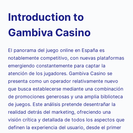
Introduction to
Gambiva Casino
El panorama del juego online en España es
notablemente competitivo, con nuevas plataformas
emergiendo constantemente para captar la
atención de los jugadores. Gambiva Casino se
presenta como un operador relativamente nuevo
que busca establecerse mediante una combinación
de promociones generosas y una amplia biblioteca
de juegos. Este análisis pretende desentrañar la
realidad detrás del marketing, ofreciendo una
visión crítica y detallada de todos los aspectos que
definen la experiencia del usuario, desde el primer