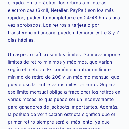
elegido. En la práctica, los retiros a billeteras
electrónicas (Skrill, Neteller, PayPal) son los más
rápidos, pudiendo completarse en 24-48 horas una
vez aprobados. Los retiros a tarjeta o por
transferencia bancaria pueden demorar entre 3 y 7
días hábiles.
Un aspecto crítico son los límites. Gambiva impone
límites de retiro mínimos y máximos, que varían
según el método. Es común encontrar un límite
mínimo de retiro de 20€ y un máximo mensual que
puede oscilar entre varios miles de euros. Superar
ese límite mensual obliga a fraccionar los retiros en
varios meses, lo que puede ser un inconveniente
para ganadores de jackpots importantes. Además,
la política de verificación estricta significa que el
primer retiro siempre será el más lento, ya que