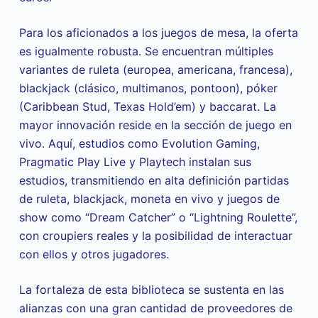
Para los aficionados a los juegos de mesa, la oferta
es igualmente robusta. Se encuentran múltiples
variantes de ruleta (europea, americana, francesa),
blackjack (clásico, multimanos, pontoon), póker
(Caribbean Stud, Texas Hold’em) y baccarat. La
mayor innovación reside en la sección de juego en
vivo. Aquí, estudios como Evolution Gaming,
Pragmatic Play Live y Playtech instalan sus
estudios, transmitiendo en alta definición partidas
de ruleta, blackjack, moneta en vivo y juegos de
show como “Dream Catcher” o “Lightning Roulette”,
con croupiers reales y la posibilidad de interactuar
con ellos y otros jugadores.
La fortaleza de esta biblioteca se sustenta en las
alianzas con una gran cantidad de proveedores de