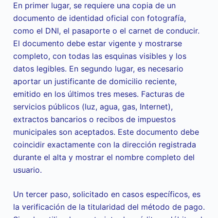
En primer lugar, se requiere una copia de un
documento de identidad oficial con fotografía,
como el DNI, el pasaporte o el carnet de conducir.
El documento debe estar vigente y mostrarse
completo, con todas las esquinas visibles y los
datos legibles. En segundo lugar, es necesario
aportar un justificante de domicilio reciente,
emitido en los últimos tres meses. Facturas de
servicios públicos (luz, agua, gas, Internet),
extractos bancarios o recibos de impuestos
municipales son aceptados. Este documento debe
coincidir exactamente con la dirección registrada
durante el alta y mostrar el nombre completo del
usuario.
Un tercer paso, solicitado en casos específicos, es
la verificación de la titularidad del método de pago.