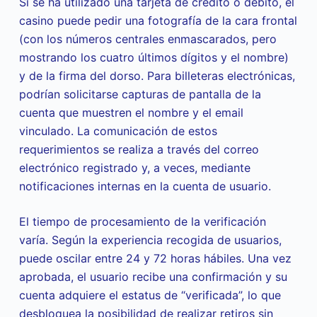
Si se ha utilizado una tarjeta de crédito o débito, el
casino puede pedir una fotografía de la cara frontal
(con los números centrales enmascarados, pero
mostrando los cuatro últimos dígitos y el nombre)
y de la firma del dorso. Para billeteras electrónicas,
podrían solicitarse capturas de pantalla de la
cuenta que muestren el nombre y el email
vinculado. La comunicación de estos
requerimientos se realiza a través del correo
electrónico registrado y, a veces, mediante
notificaciones internas en la cuenta de usuario.
El tiempo de procesamiento de la verificación
varía. Según la experiencia recogida de usuarios,
puede oscilar entre 24 y 72 horas hábiles. Una vez
aprobada, el usuario recibe una confirmación y su
cuenta adquiere el estatus de “verificada”, lo que
desbloquea la posibilidad de realizar retiros sin