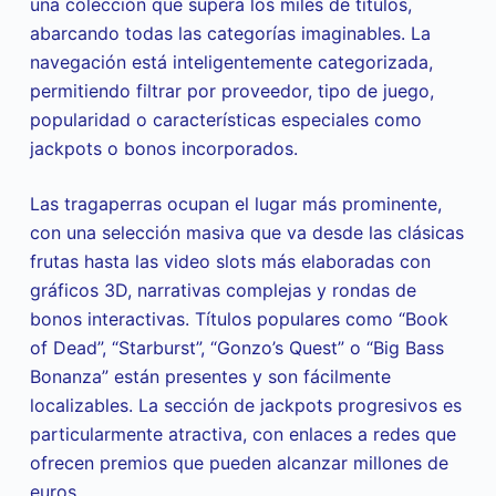
una colección que supera los miles de títulos,
abarcando todas las categorías imaginables. La
navegación está inteligentemente categorizada,
permitiendo filtrar por proveedor, tipo de juego,
popularidad o características especiales como
jackpots o bonos incorporados.
Las tragaperras ocupan el lugar más prominente,
con una selección masiva que va desde las clásicas
frutas hasta las video slots más elaboradas con
gráficos 3D, narrativas complejas y rondas de
bonos interactivas. Títulos populares como “Book
of Dead”, “Starburst”, “Gonzo’s Quest” o “Big Bass
Bonanza” están presentes y son fácilmente
localizables. La sección de jackpots progresivos es
particularmente atractiva, con enlaces a redes que
ofrecen premios que pueden alcanzar millones de
euros.