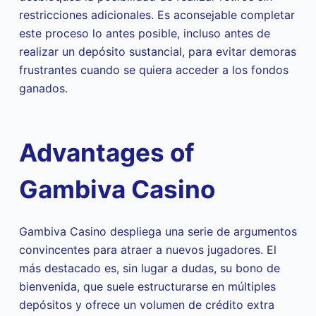
restricciones adicionales. Es aconsejable completar
este proceso lo antes posible, incluso antes de
realizar un depósito sustancial, para evitar demoras
frustrantes cuando se quiera acceder a los fondos
ganados.
Advantages of
Gambiva Casino
Gambiva Casino despliega una serie de argumentos
convincentes para atraer a nuevos jugadores. El
más destacado es, sin lugar a dudas, su bono de
bienvenida, que suele estructurarse en múltiples
depósitos y ofrece un volumen de crédito extra